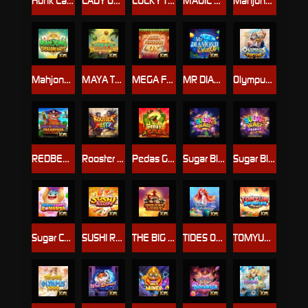
Hunk Cai Shen
LADY OF RA
LUCKY TIGER
MAGIC PEARLS
Mahjong Beauty
Mahjong Dragon Ways
MAYA TEMPLE OF FORTUNE
MEGA FORTUNE OX
MR DIAMOND DELUXE
Olympus Fortune
REDBEARD TREASURE
Rooster Blitz
Pedas Gila
Sugar Blast
Sugar Blast Frenzy
Sugar Candy Bonanza
SUSHI RUSH
THE BIG THE FAT THE UGLY
TIDES OF FORTUNE
TOMYUM BONANZA