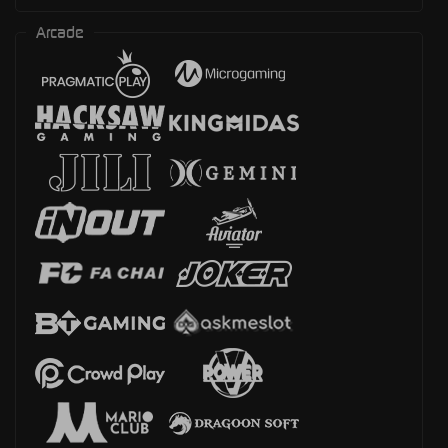
Arcade