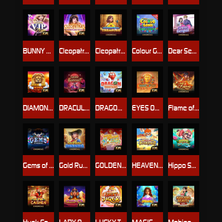
BUNNY VIP NIGHT
Cleopatra's Fortune Ways
Cleopatra's Treasure
Colour Game Mega Bonus
Dear Senpai
DIAMOND KING
DRACULA’S CASTLE BANQUET
DRAGON FORTUNE
EYES OF RA
Flame of Fortune
Gems of Valhalla
Gold Rush Bonanza
GOLDEN FORTUNE HORSE
HEAVENLY FEAST WITH WUKONG
Hippo Splash