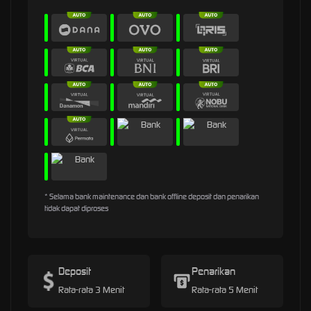
* Selama bank maintenance dan bank offline deposit dan penarikan
tidak dapat diproses
Deposit
Penarikan
Rata-rata 3 Menit
Rata-rata 5 Menit