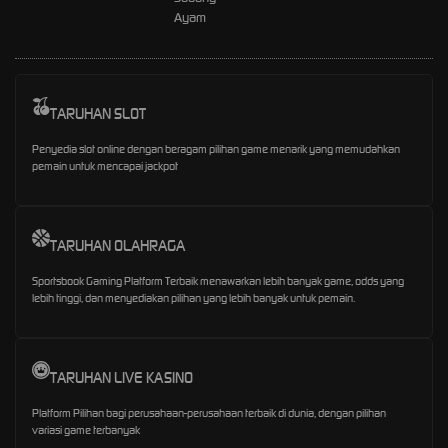
Ayam
TARUHAN SLOT
Penyedia slot online dengan beragam pilihan game menarik yang memudahkan
pemain untuk mencapai jackpot
TARUHAN OLAHRAGA
Sportsbook Gaming Platform Terbaik menawarkan lebih banyak game, odds yang
lebih tinggi, dan menyediakan pilihan yang lebih banyak untuk pemain.
TARUHAN LIVE KASINO
Platform Pilihan bagi perusahaan-perusahaan terbaik di dunia, dengan pilihan
variasi game terbanyak