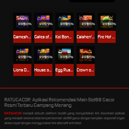
RTP
93%
RTP
79%
RTP
85%
RTP
85%
RTP
90%
Gameshow Party Jackpot Play
Gates of Dragon Jackpot Play
Koi Bonanza Jackpot Play
Caishen's Gems Jackpot Play
Fire Hot 20 Jackpot Play
RTP
87%
RTP
85%
RTP
91%
RTP
85%
Lions Dance Megaways Jackpot Play
House of Lions Megaways Jackpot Play
Egg Rush Jackpot Play
Crown of Fire Jackpot Play
RATUGACOR: Aplikasi Rekomendasi Main Slot88 Gacor
Resmi Terbaru Gampang Menang
RATUGACOR
menjadi sebuah platform terpilih yang menyediakan link download aplikasi
yang menjadi rekomendasi tempat bermain slot88 gacor dengan tampilan responsif ringan
akses cepat dengan menggunakan link alternatif anti blokir.