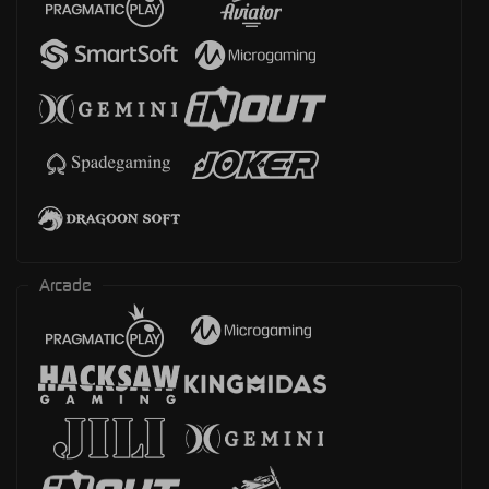
Arcade