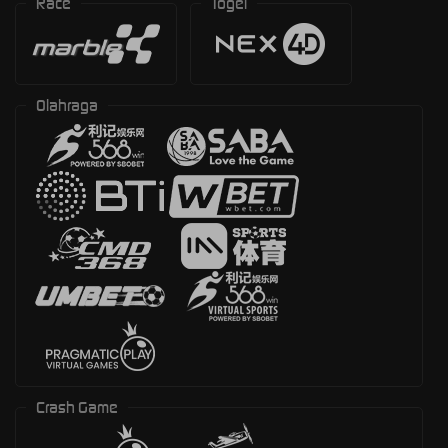
Race
Togel
Olahraga
Crash Game