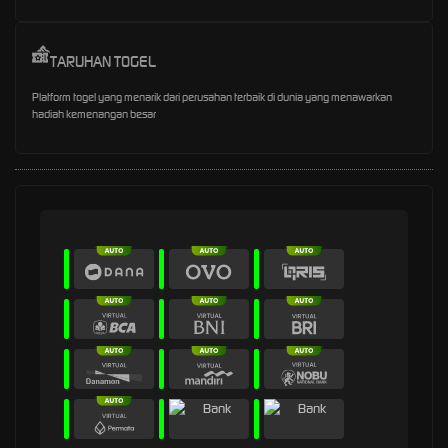
TARUHAN TOGEL
Platform togel yang menarik dari perusahan terbaik di dunia yang menawarkan
hadiah kemenangan besar