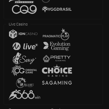
Live Casino