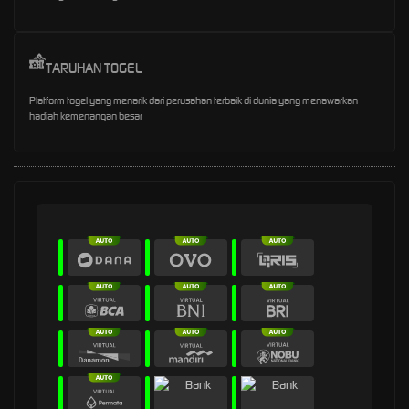
TARUHAN TOGEL
Platform togel yang menarik dari perusahan terbaik di dunia yang menawarkan
hadiah kemenangan besar