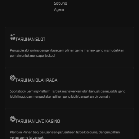
Sabung
Ayam
TARUHAN SLOT
Penyedia slot online dengan beragam pilihan game menarik yang memudahkan
pemain untuk mencapai jackpot
TARUHAN OLAHRAGA
Sportsbook Gaming Platform Terbaik menawarkan lebih banyak game, odds yang
lebih tinggi, dan menyediakan pilihan yang lebih banyak untuk pemain.
TARUHAN LIVE KASINO
Platform Pilihan bagi perusahaan-perusahaan terbaik di dunia, dengan pilihan
variasi game terbanyak