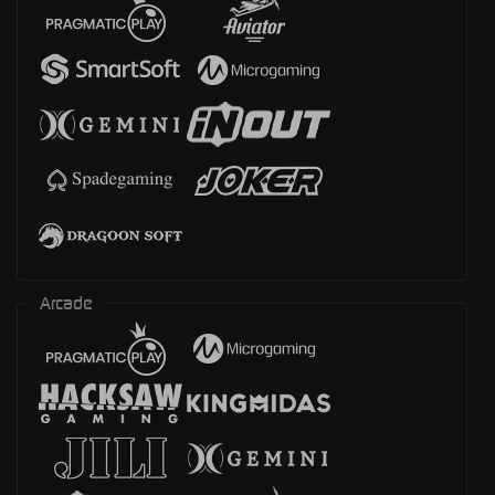
Arcade