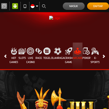
MASUK
DAFTAR
HOT
SLOTS
LIVE
RACE
TOGEL
OLAHRAGA
CRASH
ARCADE
POKER
E-
SABUN
GAMES
CASINO
GAME
SPORTS
AYAM