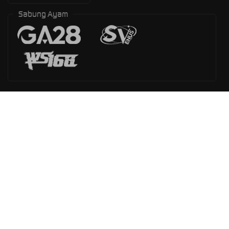
Sabung Ayam