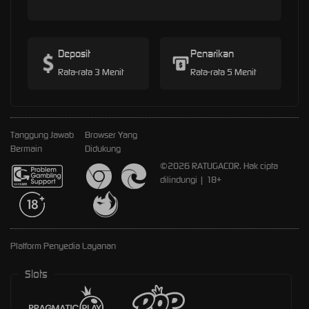
Deposit
Penarikan
Rata-rata 3 Menit
Rata-rata 5 Menit
Tanggung Jawab
Browser Yang
Bermain
Didukung
©2026 RATUGACOR. Hak cipta
dilindungi | 18+
Platform Penyedia Layanan
Slots