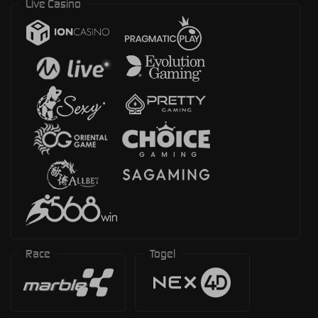
Live Casino
Race
Togel