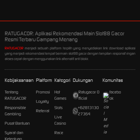
RATUGACOR: Aplikasi Rekomendasi Main Slot88 Gacor
Resmi Terbaru Gampang Menang
RATUGACOR
menjadi sebuah platform terpilih yang menyediakan link download aplikasi
yang menjadi rekomendasi tempat bermain slot88 gacor dengan tampilan responsif ringan
akses cepat dengan menggunakan link alternatif anti blokir.
Kebijaksanaan
Platform
Kategori
Dukungan
Komunitas
Tentang
Promosi
Hot
Ratugacor O
facebo
RATUGACOR
Games
fficial
ok
Loyalty
Responsible
Slots
+62813130
Referral
Gambling
27364
Live
Pusat Bantuan
Casino
Syarat dan
Race
Ketentuan