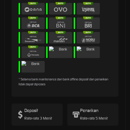
* Selama bank maintenance dan bank offline deposit dan penarikan
tidak dapat diproses
Deposit
Penarikan
Rata-rata 3 Menit
Rata-rata 5 Menit