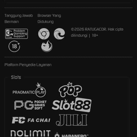
Tanggung Jawab
Browser Yang
Bermain
Didukung
©2026 RATUGACOR. Hak cipta
dilindungi | 18+
Platform Penyedia Layanan
Slots