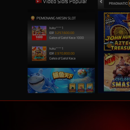
Video Slots Popular
PEMENANG MESIN SLOT
kuku****1
IDR
3,257,600.00
Gates of Gatot Kaca 1000
kuku****1
IDR
2,970,800.00
Gates of Gatot Kaca
kuku****1
IDR
2,703,200.00
Gates of Gatot Kaca 1000
kuku****1
IDR
990,400.00
Gates of Gatot Kaca 1000
kuku****1
IDR
717,000.00
Gates of Gatot Kaca 1000