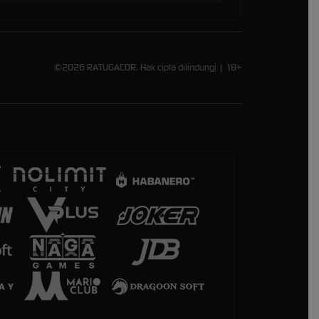
©2026 RATUGACOR. Hak cipta dilindungi | 18+