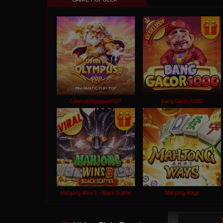
Gates of Olympus POP
Bang Gacor 1000
Mahjong Wins 3 – Black Scatter
Mahjong Ways