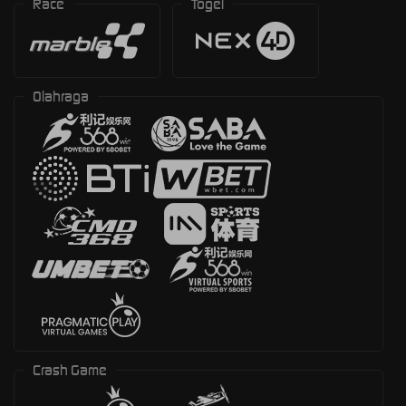
Race
Togel
Olahraga
Crash Game